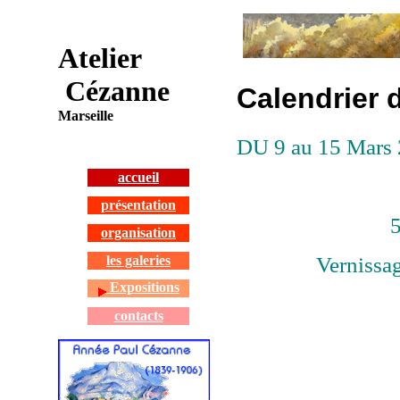
Atelier
Cézanne
Calendrier 
Marseille
DU 9 au 15 Mars
accueil
présentation
5
organisation
Vernissag
les galeries
Expositions
contacts